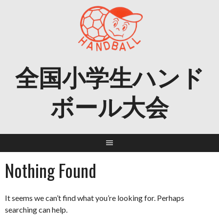
Skip
to
content
全国小学生ハンド
ボール大会
Nothing Found
It seems we can’t find what you’re looking for. Perhaps
searching can help.