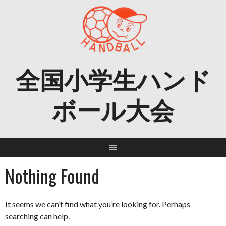
Skip
to
content
全国小学生ハンド
ボール大会
Nothing Found
It seems we can’t find what you’re looking for. Perhaps
searching can help.