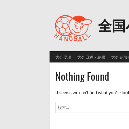
Skip
to
content
全国
大会要項
大会日程・結果
大会参加
Nothing Found
It seems we can’t find what you’re loo