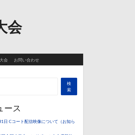
大会
大会
お問い合わせ
検
索
ュース
31日 Cコート配信映像について（お知ら
）