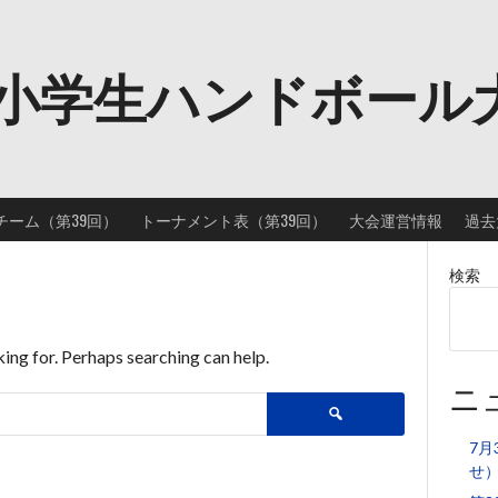
小学生ハンドボール
チーム（第39回）
トーナメント表（第39回）
大会運営情報
過去
検索
king for. Perhaps searching can help.
ニ
検
索:
7月
せ