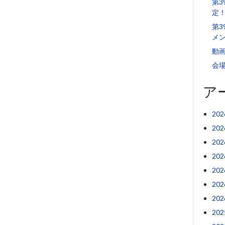
第
定
第3
メ
動
会
ア
20
20
20
20
20
20
20
20