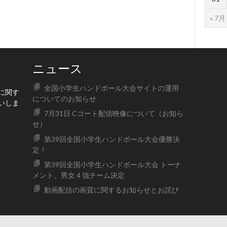
« 7月
ニュース
全国小学生ハンドボール大会サイトの運用
に関す
についてのお知らせ
いしま
7月31日 Cコート配信映像について（お知ら
せ）
第39回全国小学生ハンドボール大会優勝決
定！
第39回全国小学生ハンドボール大会 トーナ
メント、男女４強チーム決定
動画配信の画質に関するお知らせとお詫び