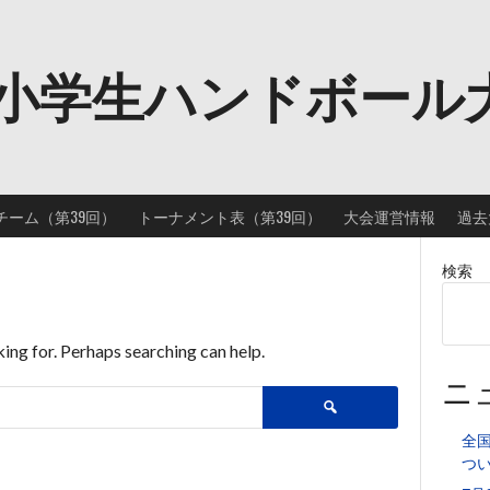
小学生ハンドボール
チーム（第39回）
トーナメント表（第39回）
大会運営情報
過去
検索
king for. Perhaps searching can help.
ニ
検
索:
全
つ