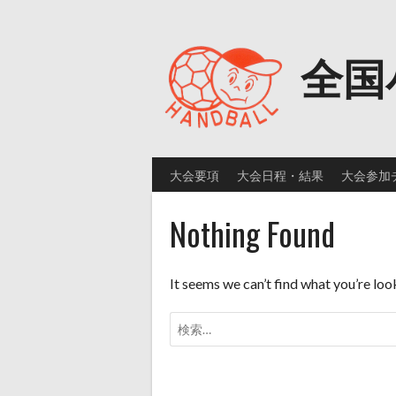
Skip
to
content
全国
大会要項
大会日程・結果
大会参加
Nothing Found
It seems we can’t find what you’re loo