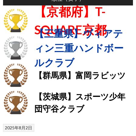
【京都府】T-
SQUARE京都
【三重県】ヴィアテ
ィン三重ハンドボー
ルクラブ
【群馬県】富岡ラビッツ
【茨城県】スポーツ少年
団守谷クラブ
2025年8月2日