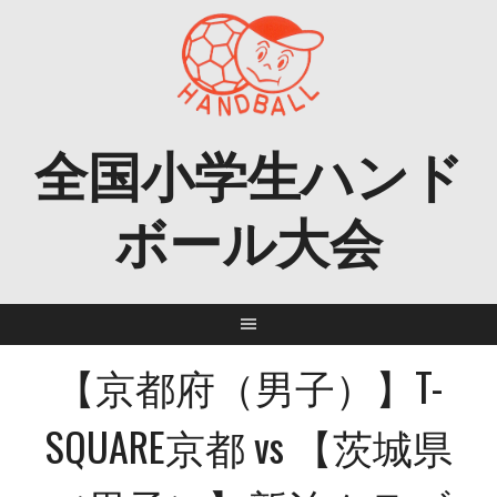
Skip
to
content
全国小学生ハンド
ボール大会
【京都府（男子）】T-
SQUARE京都 vs 【茨城県