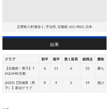
広野町八軒屋谷１, 宇治市, 京都府, 611-0021, 日本
結果
クラブ
前半
後半
第１延長
総得点
勝敗
【京都府：男子】T-
6
11
6
23
勝ち
SQUARE京都
(2025)【茨城県（男
8
9
2
19
負け
子）】新治クラブ