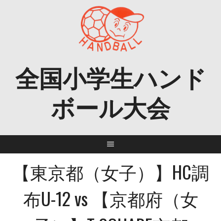
Skip
to
content
全国小学生ハンド
ボール大会
【東京都（女子）】HC調
布U-12 vs 【京都府（女