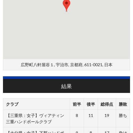
広野町八軒屋谷１, 宇治市, 京都府, 611-0021, 日本
結果
クラブ
前半
後半
総得点
勝敗
【三重県：女子】ヴィアティン
8
11
19
勝ち
三重ハンドボールクラブ
【大分県：女子】下郡ハンドボ
9
8
17
負け