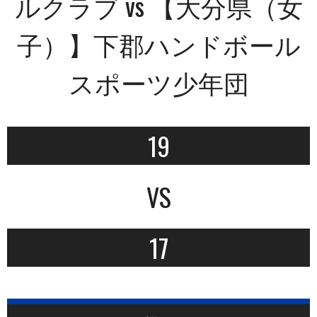
ルクラブ vs 【大分県（女
子）】下郡ハンドボール
スポーツ少年団
19
VS
17