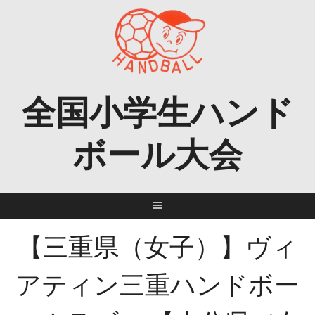
Skip
to
content
全国小学生ハンド
ボール大会
【三重県（女子）】ヴィ
アティン三重ハンドボー