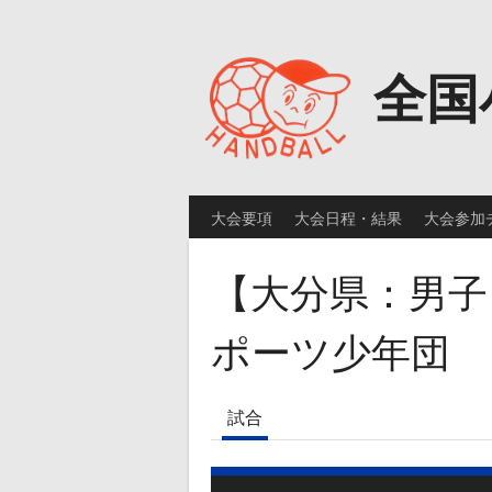
Skip
to
content
全国
大会要項
大会日程・結果
大会参加
【大分県：男子
ポーツ少年団
試合