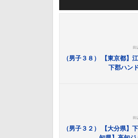
田
（男子３８） 【東京都】江
下郡ハン
田
（男子３２） 【大分県】下
知県】高知ジ