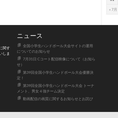
« 7月
ニュース
全国小学生ハンドボール大会サイトの運用
に関す
についてのお知らせ
いしま
7月31日 Cコート配信映像について（お知ら
せ）
第39回全国小学生ハンドボール大会優勝決
定！
第39回全国小学生ハンドボール大会 トーナ
メント、男女４強チーム決定
動画配信の画質に関するお知らせとお詫び