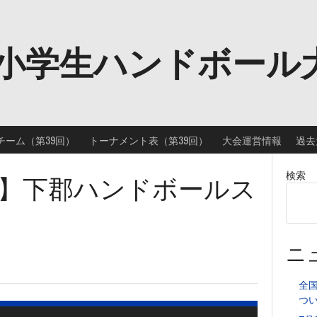
小学生ハンドボール
チーム（第39回）
トーナメント表（第39回）
大会運営情報
過去
】下郡ハンドボールス
検索
ニ
全
つ