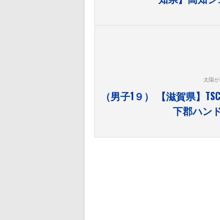
太陽が
（男子1９） 【滋賀県】TS
下郡ハン