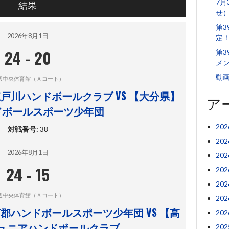
7月
結果
せ
第
2026年8月1日
定
24
-
20
第3
メ
動
辺中央体育館（Ａコート）
戸川ハンドボールクラブ VS 【大分県】
ア
ドボールスポーツ少年団
20
対戦番号:
38
20
2026年8月1日
20
24
-
15
20
20
辺中央体育館（Ａコート）
20
郡ハンドボールスポーツ少年団 VS 【高
20
ュニアハンドボールクラブ
20