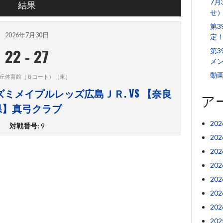
7月
結果
せ
第
2026年7月30日
定
22
-
27
第3
メ
動
丘体育館（Ｂコート）（東）
ミメイプルレッズ広島ＪＲ. VS 【奈良
ア
県】真弓クラブ
20
対戦番号:
9
20
20
20
20
20
20
20