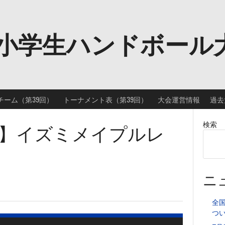
小学生ハンドボール
チーム（第39回）
トーナメント表（第39回）
大会運営情報
過去
】イズミメイプルレ
検索
ニ
全
つ