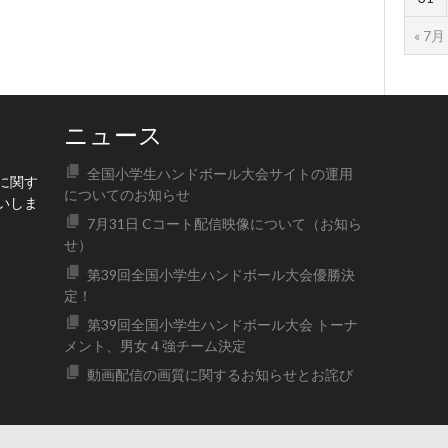
« 7月
ニュース
全国小学生ハンドボール大会サイトの運用
に関す
についてのお知らせ
いしま
7月31日 Cコート配信映像について（お知ら
せ）
第39回全国小学生ハンドボール大会優勝決
定！
第39回全国小学生ハンドボール大会 トーナ
メント、男女４強チーム決定
動画配信の画質に関するお知らせとお詫び