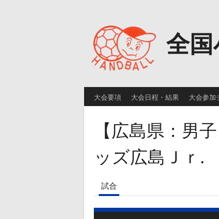
Skip
to
content
全国
大会要項
大会日程・結果
大会参加
【広島県：男子
ッズ広島Ｊｒ.
試合