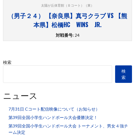
太陽が丘体育館（Ｂコート）（東）
（男子２４） 【奈良県】真弓クラブ VS 【熊
本県】松橋HC WINS JR.
対戦番号:
24
検索
検
索
ニュース
7月31日 Cコート配信映像について（お知らせ）
第39回全国小学生ハンドボール大会優勝決定！
第39回全国小学生ハンドボール大会 トーナメント、男女４強チ
ーム決定