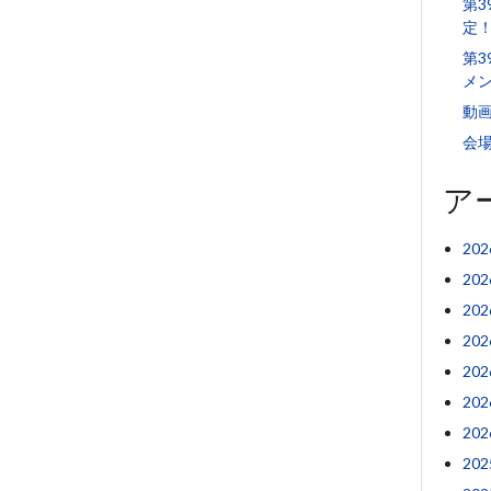
第
定
第3
メ
動
会
ア
20
20
20
20
20
20
20
20