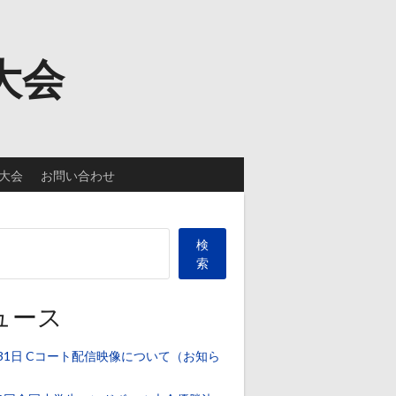
大会
大会
お問い合わせ
検
索
ュース
31日 Cコート配信映像について（お知ら
）