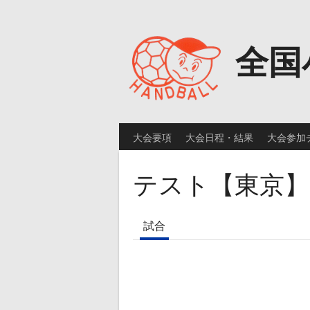
Skip
to
content
全国
大会要項
大会日程・結果
大会参加
テスト【東京】
試合