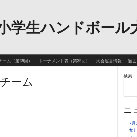
小学生ハンドボール
チーム（第39回）
トーナメント表（第39回）
大会運営情報
過去
チーム
検索
ニ
7月
せ