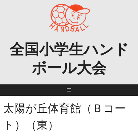
Skip
to
content
全国小学生ハンド
ボール大会
太陽が丘体育館（Ｂコー
ト）（東）