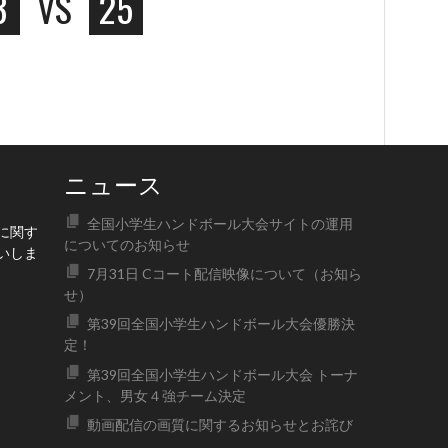
3
VS
25
ニュース
全国小学生ハンドボール大会サイトの運用
に関す
についてのお知らせ
いしま
7月31日 Cコート配信映像について（お知ら
せ）
第39回全国小学生ハンドボール大会優勝決
定！
第39回全国小学生ハンドボール大会 トーナ
メント、男女４強チーム決定
動画配信の画質に関するお知らせとお詫び