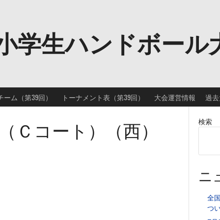
小学生ハンドボール
チーム（第39回）
トーナメント表（第39回）
大会運営情報
過去
（Ｃコート）（西）
検索
ニ
全
つ