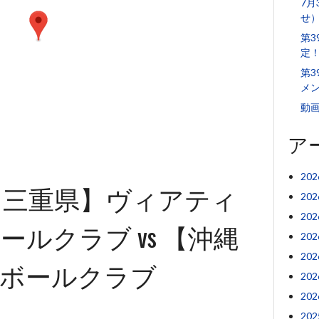
7月
せ
第
定
第3
メ
動
ア
20
【三重県】ヴィアティ
20
20
ルクラブ vs 【沖縄
20
20
ドボールクラブ
20
20
20