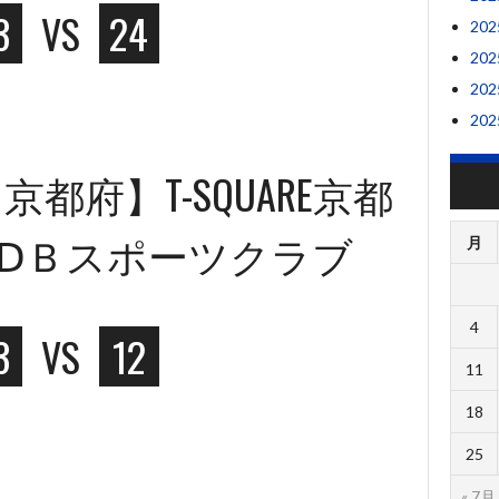
3
VS
24
20
20
20
20
都府】T-SQUARE京都
ＩⅮＢスポーツクラブ
月
4
3
VS
12
11
18
25
« 7月