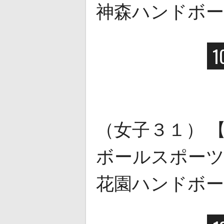
神森ハンドボ
1
（女子３１） 
ボールスポーツ少
花園ハンドボ