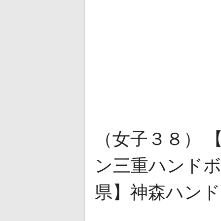
（女子３８） 
ン三重ハンドボー
県】神森ハン