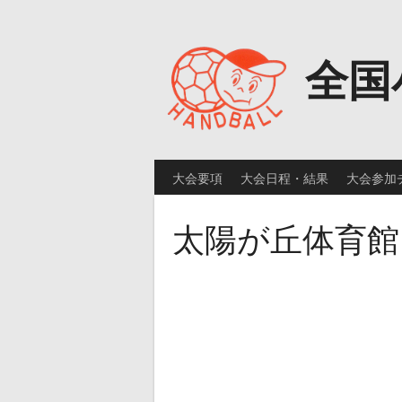
Skip
to
content
全国
大会要項
大会日程・結果
大会参加
太陽が丘体育館