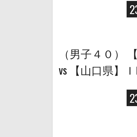
2
（男子４０） 【京
vs 【山口県】
2