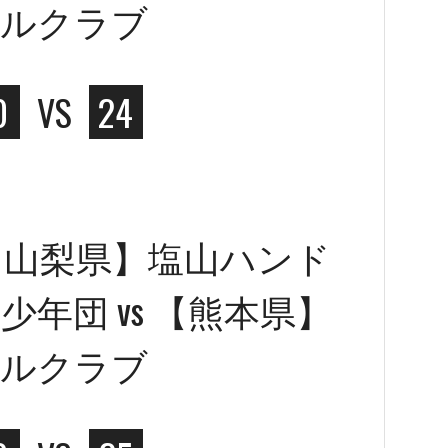
ールクラブ
0
VS
24
【山梨県】塩山ハンド
年団 vs 【熊本県】
ールクラブ